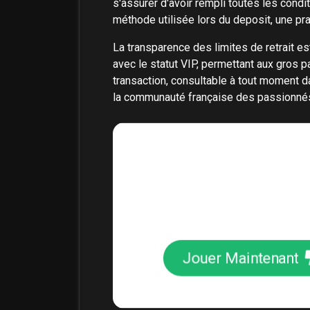
s'assurer d'avoir rempli toutes les condi
méthode utilisée lors du deposit, une pra
La transparence des limites de retrait e
avec le statut VIP, permettant aux gros p
transaction, consultable à tout moment d
la communauté française des passionnés
3000€ offerts + 
Free Spins à
l՚inscription
Jouer Maintenant