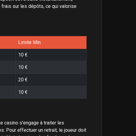
rais sur les dépôts, ce qui valorise
Limite Min
10 €
10 €
20 €
10 €
Le casino s'engage à traiter les
Pour effectuer un retrait, le joueur doit