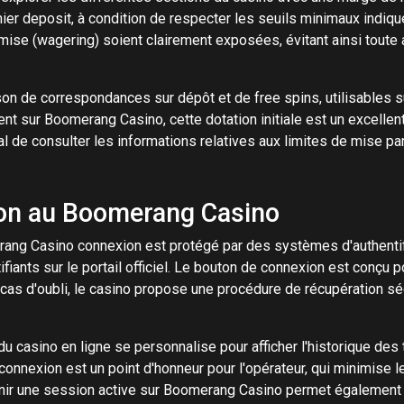
mier deposit, à condition de respecter les seuils minimaux indiq
mise (wagering) soient clairement exposées, évitant ainsi toute a
on de correspondances sur dépôt et de free spins, utilisables 
ent sur Boomerang Casino, cette dotation initiale est un excellent 
ucial de consulter les informations relatives aux limites de mise 
on au Boomerang Casino
ang Casino connexion est protégé par des systèmes d'authentific
ntifiants sur le portail officiel. Le bouton de connexion est conç
En cas d'oubli, le casino propose une procédure de récupération 
du casino en ligne se personnalise pour afficher l'historique des t
connexion est un point d'honneur pour l'opérateur, qui minimise
nir une session active sur Boomerang Casino permet également d