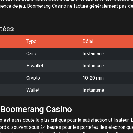
ience de jeu. Boomerang Casino ne facture généralement pas de f
tées
Type
Délai
Carte
Instantané
E-wallet
Instantané
Crypto
10-20 min
Wallet
Instantané
ur Boomerang Casino
est sans doute la plus critique pour la satisfaction utilisateur. 
s, souvent sous 24 heures pour les portefeuilles électroniques. 