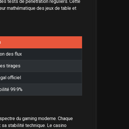
des tests de pénétration réguliers. Cette
ueur mathématique des jeux de table et
n
on des flux
es tirages
gal officiel
ilité 99.9%
du spectre du gaming moderne. Chaque
 sa stabilité technique. Le casino