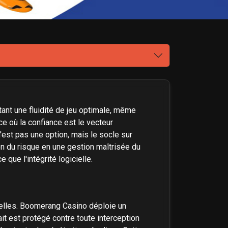
ant une fluidité de jeu optimale, même
ce où la confiance est le vecteur
est pas une option, mais le socle sur
ion du risque en une gestion maîtrisée du
que l'intégrité logicielle.
nnelles. Boomerang Casino déploie un
t est protégé contre toute interception