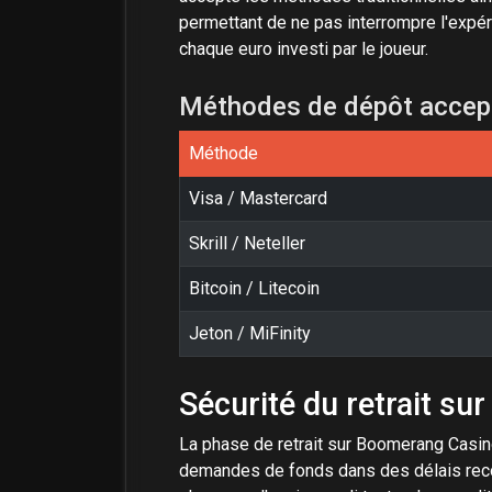
permettant de ne pas interrompre l'expér
chaque euro investi par le joueur.
Méthodes de dépôt accep
Méthode
Visa / Mastercard
Skrill / Neteller
Bitcoin / Litecoin
Jeton / MiFinity
Sécurité du retrait s
La phase de retrait sur Boomerang Casino 
demandes de fonds dans des délais record